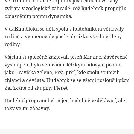
Ve druhém bloku děti spolu s písničkou navštívily
zvířata v zoologické zahradě, což hudebník propojil s
objasněním pojmu dynamika.
V dalším bloku se děti spolu s hudebníkem věnovaly
rodině a vyjmenovaly podle obrázku všechny členy
rodiny.
Všichni si společně zazpívali píseň Mimino. Závěrečné
vystoupení bylo věnováno dětským lidovým písním
jako Travička zelená, Prší, prší, kde spolu soutěžili
chlapci a děvčata. Hudebník se se všemi rozloučil písní
Zafúkané od skupiny Fleret.
Hudební program byl nejen hudebně vzdělávací, ale
taky velmi zábavný.