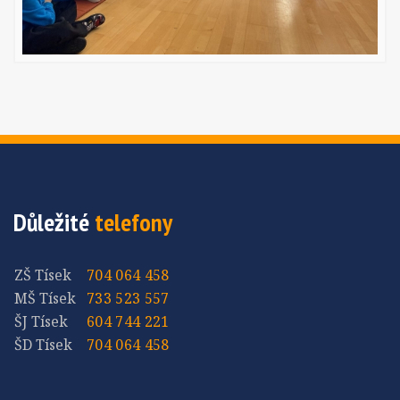
Důležité
telefony
ZŠ Tísek
704 064 458
MŠ Tísek
733 523 557
ŠJ Tísek
604 744 221
ŠD Tísek
704 064 458